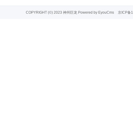
COPYRIGHT (©) 2023 神州巨龙
Powered by EyouCms
京ICP备1