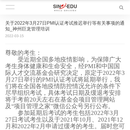
关于2022年3月27日PMI认证考试推迟举行等有关事项的通
知_神州巨龙管理培训
2022-03-15
尊敬的考生：
受近期全国多地疫情影响，为保障广大
考生身体健康和生命安全，经
PMI
和中国国
际人才交流基金会研究决定，原定于
2022
年
3
月
27
日举行的
PMI
认证考试将延期举行，我
们将在全国各地疫情防控情况允许的条件下
尽早组织考试，具体考试日期及缓退考安排
将于考前
20
天左右在基金会项目管理网站
及
“
项目管理之家
”
微信公众号另行公布。
参加延期后考试的考生包括
2022
年
3
月
27
日考试考生以及于
2021
年
10
月、
2021
年
12
月和
2022
年
2
月申请过缓考的考生。届时您可