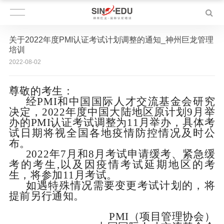
关于2022年度PMI认证考试计划调整的通知_神州巨龙管理
培训
2022-08-02
尊敬的考生：
经
PMI
和中国国际人才交流基金会研究
决定，
2022
年度中国大陆地区原计划
9
月举
办的
PMI
认证考试调整为
11
月举办，具体考
试日期将视全国各地疫情防控情况及时公
布。
2022
年
7
月和
8
月考试申请缓考、紧急缓
考的考生
,
以及因疫情考试延期地区的考
生，将参加
11
月考试。
如遇特殊情况需要变更考试计划的，将
提前另行通知。
PMI
（项目管理协会）